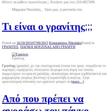
Θέλετε να μάθετε περισσότερα;;; Ρωτήστε μας στο 210-6827496.
Μάρμαρα Νικολάκη… Όριο μας, η φαντασία σας
Τι είναι ο γρανίτης;;;
Posted on
16/10/2011
07/09/2015
Konstantinos Nikolakis
Posted in
ΓΡΑΝΙΤΕΣ
,
ΠΑΓΚΟΙ ΚΟΥΖΙΝΑΣ ΑΠΟ ΓΡΑΝΙΤΗ
Γρανίτης
Γρανίτης
(granite), με την επιστημονική έννοια του όρου, ονομάζεται το
συμπαγές εκρηξιγενές πλουτώνιο πέτρωμα στη δομή του οποίου
συμμετέχουν τα ορυκτά χαλαζίας, αλκαλιούχοι άστριοι (ορθόκλαστο) και
μαρμαρυγίας (κυρίως βιοτίτης) ή κεροστίλβη ή αυγίτης. Στην
ορυκτολογική σύσταση των γρανιτών μπορεί να
(more…)
Από που πρέπει να
αγοράσω τον πάγκο