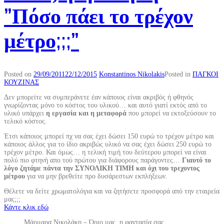
”Πόσο πάει το τρέχον
μέτρο;;;”
Posted on
29/09/2011
22/12/2015
Konstantinos Nikolakis
Posted in
ΠΑΓΚΟΙ
ΚΟΥΖΙΝΑΣ
Δεν μπορείτε να συμπεράνετε έαν κάποιος είναι ακριβός ή φθηνός
γνωρίζοντας μόνο το κόστος του υλικού… και αυτό γιατί εκτός από το
υλικό υπάρχει
η εργασία και η μεταφορά
που μπορεί να εκτοξεύσουν το
τελικό κόστος.
Έτσι κάποιος μπορεί πχ να σας έχει δώσει 150 ευρώ το τρέχον μέτρο και
κάποιος άλλος για το ίδιο ακριβώς υλικό να σας έχει δώσει 250 ευρώ το
τρέχον μέτρο. Και όμως… η τελική τιμή του δεύτερου μπορεί να είναι
πολύ πιο φτηνή απο τού πρώτου για διάφορους παράγοντες…
Γιαυτό το
λόγο ζητάμε πάντα την ΣΥΝΟΛΙΚΗ ΤΙΜΗ και όχι του τρεχοντος
μέτρου
για να μην βρεθείτε προ δυσάρεστων εκπλήξεων.
Θέλετε να δείτε χρωματολόγια και να ζητήσετε προσφορά από την εταιρεία
μας;;;
Κάντε κλικ εδώ
Μάρμαρα Νικολάκη – Όριο μας, η φαντασία σας…