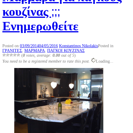
κουζίνας ;;;
Ενημερωθείτε
Posted on
03/09/2014
04/05/2016
Konstantinos Nikolakis
Posted in
ΓΡΑΝΙΤΕΣ
,
ΜΑΡΜΑΡΑ
,
ΠΑΓΚΟΙ ΚΟΥΖΙΝΑΣ
(
0
votes, average:
0.00
out of 5
)
You need to be a registered member to rate this post.
Loading...