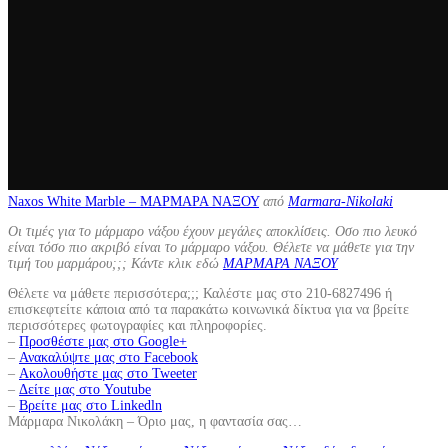
Naxos White Marble – ΜΑΡΜΑΡΑ ΝΑΞΟΥ
από
Marmara-Nikolaki
Οι τιμές για το μάρμαρο νάξου έχουν μεγάλες αποκλίσεις. Οσο πιο λευκό
είναι τόσο πιο ακριβό είναι το μάρμαρο νάξου. Θέλετε να μάθετε για την
τιμή του μαρμάρου;;; Κάντε κλικ εδώ
ΜΑΡΜΑΡΑ ΝΑΞΟΥ
Θέλετε να μάθετε περισσότερα;;; Καλέστε μας στο 210-6827496 ή
επισκεφτείτε κάποια από τα παρακάτω κοινωνικά δίκτυα για να βρείτε
περισσότερες φωτογραφίες και πληροφορίες.
–
Προσθέστε μας στο Google+
–
Ανακαλύψτε μας στο Facebook
–
Ακολουθήστε μας στο Tweeter
–
Δείτε μας στο Youtube
–
Βρείτε μας στο Linkedln
Μάρμαρα Νικολάκη – Όριο μας, η φαντασία σας…